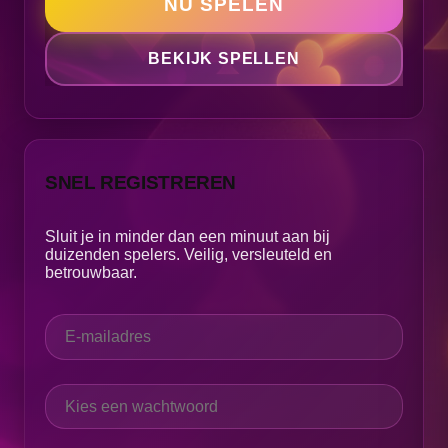
NU SPELEN
BEKIJK SPELLEN
SNEL REGISTREREN
Sluit je in minder dan een minuut aan bij
duizenden spelers. Veilig, versleuteld en
betrouwbaar.