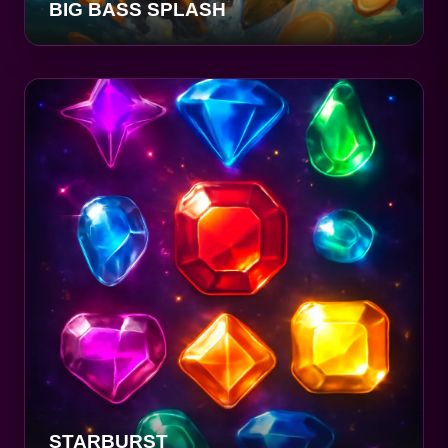
BIG BASS SPLASH
E-MAILADRES
WACHTWOORD
STARBURST