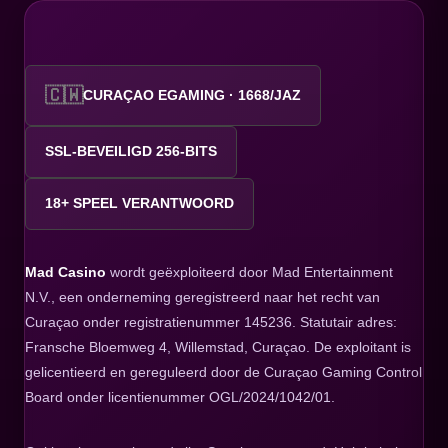
🇨🇼
CURAÇAO EGAMING · 1668/JAZ
SSL-BEVEILIGD 256-BITS
18+ SPEEL VERANTWOORD
Mad Casino
wordt geëxploiteerd door Mad Entertainment
N.V., een onderneming geregistreerd naar het recht van
Curaçao onder registratienummer 145236. Statutair adres:
Fransche Bloemweg 4, Willemstad, Curaçao. De exploitant is
gelicentieerd en gereguleerd door de Curaçao Gaming Control
Board onder licentienummer OGL/2024/1042/01.