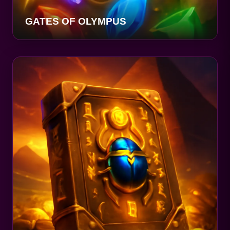
GATES OF OLYMPUS