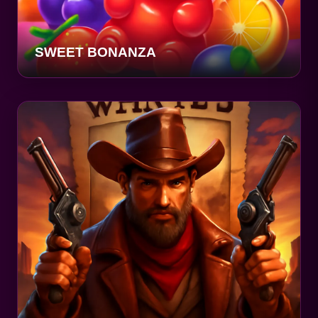
SWEET BONANZA