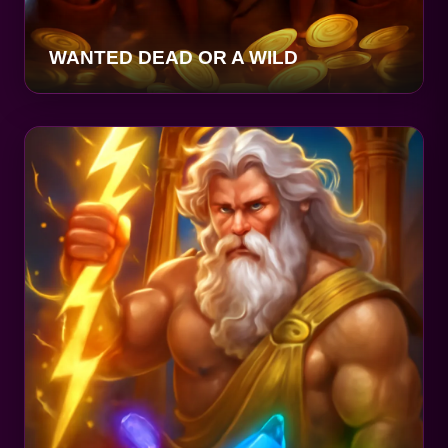
WANTED DEAD OR A WILD