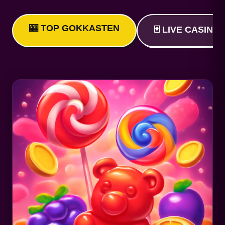
🎰 TOP GOKKASTEN
🃏 LIVE CASINO