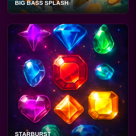
BIG BASS SPLASH
E-MAILADRES
WACHTWOORD
STARBURST