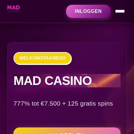
INLOGGEN
WELKOMSTAANBOD
MAD CASINO
777% tot €7.500 + 125 gratis spins