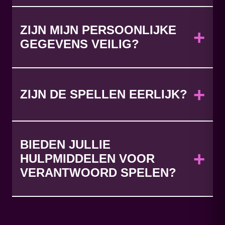
ZIJN MIJN PERSOONLIJKE
GEGEVENS VEILIG?
ZIJN DE SPELLEN EERLIJK?
BIEDEN JULLIE
HULPMIDDELEN VOOR
VERANTWOORD SPELEN?